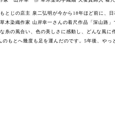
作家 山岸幸一作 草木染め手織紬 天蚕真綿入 着
もとじの店主 泉二弘明が今から18年ほど前に、
草木染織作家 山岸幸一さんの着尺作品「深山路」
うな糸の風合い、色の美しさに感動し、どんな風に
んのもとへ幾度も足を運んだのです。5年後、やっ