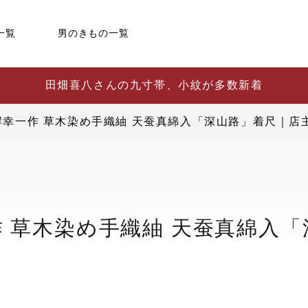
一覧
男のきもの一覧
田畑喜八さんの九寸帯、小紋が多数新着
幸一作 草木染め手織紬 天蚕真綿入「深山路」着尺｜店
 草木染め手織紬 天蚕真綿入「