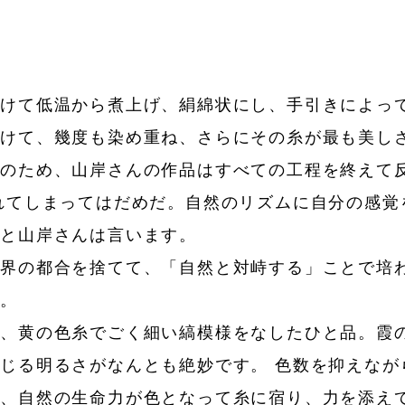
漬けて低温から煮上げ、絹綿状にし、手引きによっ
かけて、幾度も染め重ね、さらにその糸が最も美し
のため、山岸さんの作品はすべての工程を終えて反
れてしまってはだめだ。自然のリズムに自分の感覚
」と山岸さんは言います。
間界の都合を捨てて、「自然と対峙する」ことで培
す。
緑、黄の色糸でごく細い縞模様をなしたひと品。霞
じる明るさがなんとも絶妙です。 色数を抑えなが
は、自然の生命力が色となって糸に宿り、力を添え