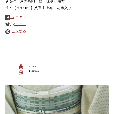
きもの：夏大島紬 藍 流水に蜻蛉
帯：【20%OFF】八重山上布 花織入り
シェア
ツイート
ピンする
商品を探す
Search
Products