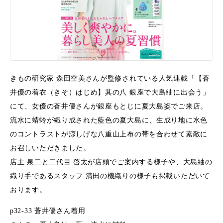
きもの研究家 森田空美さんが監修されている人気連載「【蒼
井優の着衣（きそ）はじめ】其の八 銀座で大島紬に出会う」
にて、女優の蒼井優さんが銀座もとじに夏大島姿でご来店。
流水に蜻蛉が織り成された藍色の夏大島に、生成り地に水色
のコントラストが涼しげな八重山上布の帯を合わせて素敵に
お召しいただきました。
店主 泉二と二代目 啓太が店頭でご案内する様子や、大島紬の
織り手であるスタッフ 清田の機織りの様子も掲載いただいて
おります。
p32-33 蒼井優さん着用