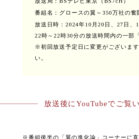
放送局：
BSテレビ東京（BS7cH）
番組名：
グロースの翼～350万社の奮
放送日時：
2024年10月20日、27日
22時～22時30分の放送時間内の一
※初回放送予定日に変更がございます
い。
放送後にYouTubeでご
※番組後半の「翼の進化論」コーナーに