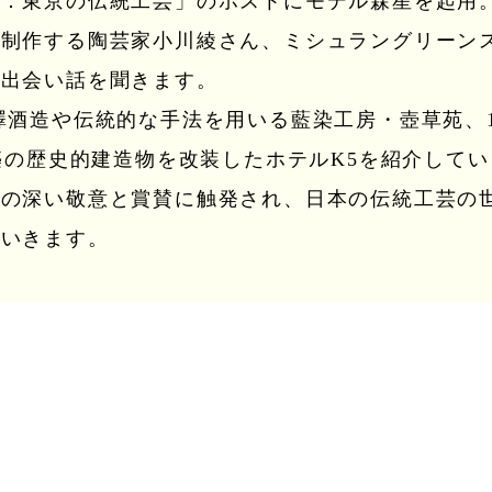
組：東京の伝統工芸」のホストにモデル森星を起用
作する陶芸家小川綾さん、ミシュラングリーンスター
が出会い話を聞きます。
造や伝統的な手法を用いる藍染工房・壺草苑、1
年築の歴史的建造物を改装したホテルK5を紹介して
への深い敬意と賞賛に触発され、日本の伝統工芸の
ていきます。