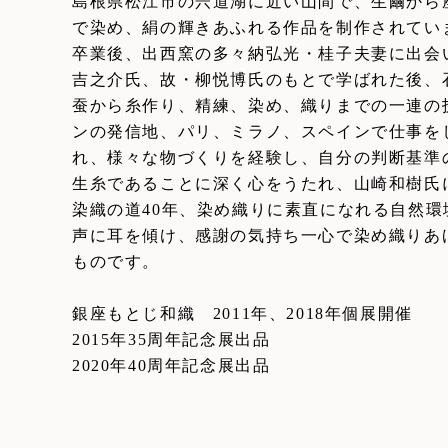
島根県松江市の宍道湖に近い山間で、生繭から
で染め、絹の輝きあふれる作品を制作されてい
卒業後、出西窯の多々納弘光・桂子夫妻に出会
吉之介氏、故・柳悦博氏のもとで学ばれた後、
蚕から糸作り、精練、染め、織りまでの一連の
ンの発信地、パリ、ミラノ、スペインで仕事を
れ、様々な物づくりを経験し、自分の判断基準
生糸であることに深く心をうたれ、山崎和樹氏
染織の道40年、染め織りに素直になれる自然
声に耳を傾け、感謝の気持ち一心で染め織りあ
ものです。
銀座もとじ和織 2011年、2018年個展開催
2015年35周年記念展出品
2020年40周年記念展出品