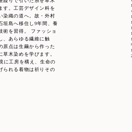
座繰りで引いた糸を草木
ます。工芸デザイン科を
い染織の道へ。故・外村
石垣島へ移住し9年間、養
技術を習得。 ファッショ
し、あらゆる繊維に触
の原点は生繭から作った
に草木染めを学びます。
環境に工房を構え、生命の
げられる着物は祈りその