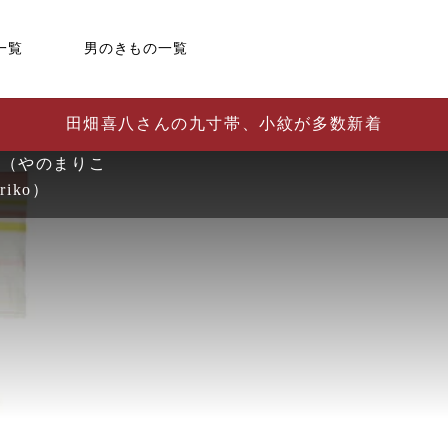
一覧
男のきもの一覧
田畑喜八さんの九寸帯、小紋が多数新着
子（やのまりこ
riko）