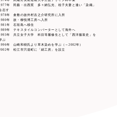
1974年 武蔵野美術短期大学工芸デザイン科卒業
1977年 民藝・出西窯 多々納弘光、桂子夫妻と逢い「染織」
を志す
1978年 倉敷の故外村吉之介研究所に入所
1980年 故・柳悦博工房へ入所
1981年 石垣島へ移住
1989年 テキスタイルコンバーターとして海外へ
1993年 共立女子大学 科目等履修生として「西洋服装史」を
学ぶ
1996年 山崎和樹氏より草木染めを学ぶ（～2002年）
2002年 松江市宍道町に「絹工房」を設立