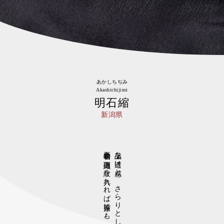
あかしちぢみ
Akashichijimi
明石縮
新潟県
夏着物や薄羽織、紋を入れれば茶席にも。
上品な透け感と、さらりとしたシャリ感。