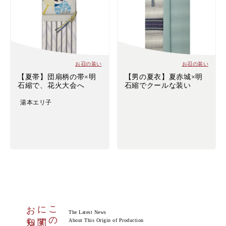
お召の装い
お召の装い
【夏帯】団扇柄の帯×明
【男の夏衣】夏赤城×明
石縮で、花火大会へ
石縮でクールな装い
湯本エリ子
お知らせ
に関する
この産地
The Latest News
About This Origin of Production