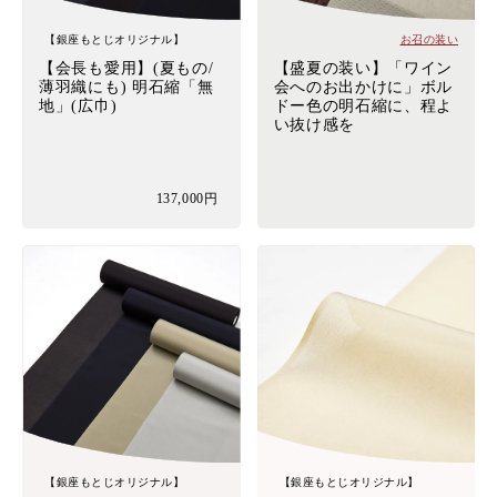
【銀座もとじオリジナル】
お召の装い
【会長も愛用】(夏もの/
【盛夏の装い】「ワイン
薄羽織にも) 明石縮「無
会へのお出かけに」ボル
地」(広巾)
ドー色の明石縮に、程よ
い抜け感を
137,000円
【銀座もとじオリジナル】
【銀座もとじオリジナル】