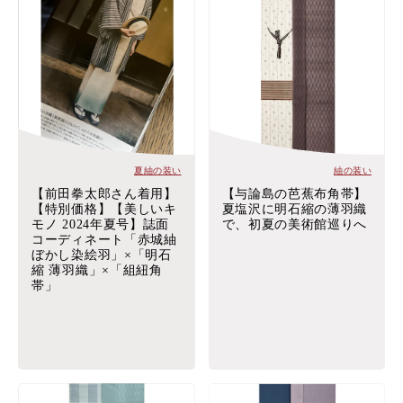
夏紬の装い
紬の装い
【前田拳太郎さん着用】
【与論島の芭蕉布角帯】
【特別価格】【美しいキ
夏塩沢に明石縮の薄羽織
モノ 2024年夏号】誌面
で、初夏の美術館巡りへ
コーディネート「赤城紬
ぼかし染絵羽」×「明石
縮 薄羽織」×「組紐角
帯」