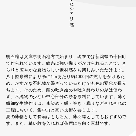
明石縮は兵庫県明石地方で始まり、現在では新潟県の十日町
で作られています。緯糸に強い撚りがかけられることで、さ
らりと涼やかな夏物らしい素材感をお楽しみいただけます。
八丁撚糸機により糸に1ｍあたり約4000回の撚りをかけるた
め、かすかな不純物が混ざっているだけでも色の変化が目立
ちます。そのため、繭の吐き始めや吐き終わりの糸は使わ
ず、不純物の少ない中心部分の糸を原料にしています。薄く
繊細な生地作りは、糸染め・絣・巻き・織りなどそれぞれの
工程において、集中力と高い技術を要します。
夏の薄物として長着はもちろん、薄羽織としてもおすすめで
す。また、縫い紋を入れれば茶席にも向く素材です。