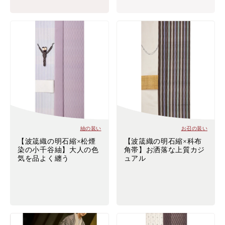
紬の装い
お召の装い
【波筬織の明石縮×松煙
【波筬織の明石縮×科布
染の小千谷紬】大人の色
角帯】お洒落な上質カジ
気を品よく纏う
ュアル