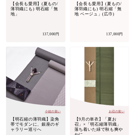
【会長も愛用】(夏もの/
【会長も愛用】(夏もの/
薄羽織にも) 明石縮「無
薄羽織にも) 明石縮「無
地」
地 ベージュ」(広巾)
137,000円
137,000円
小紋の装い
お召の装い
【明石縮の薄羽織】染角
【9月の単衣】「夏お
帯でモダンに、銀座のギ
召」×「明石縮薄羽織」
ャラリー巡りへ
落ち着いた緑で秋も爽や
かに