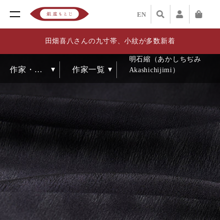
EN
田畑喜八さんの九寸帯、小紋が多数新着
明石縮（あかしちぢみ
Akashichijimi）