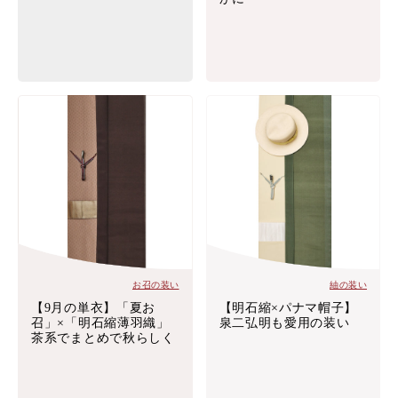
お召の装い
紬の装い
【9月の単衣】「夏お
【明石縮×パナマ帽子】
召」×「明石縮薄羽織」
泉二弘明も愛用の装い
茶系でまとめで秋らしく