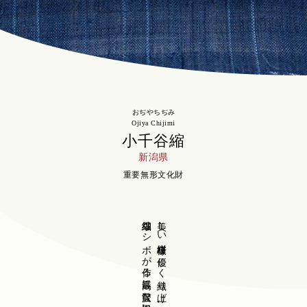
おぢやちぢみ
Ojiya Chijimi
小千谷縮
新潟県
重要無形文化財
繊細なシボが作る最高に贅沢な風合い。
美しい絣模様を優しく織り上げ