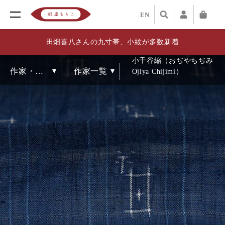
EN
田畑喜八さんの九寸帯、小紋が多数新着
小千谷縮（おぢやちぢみ
Ojiya Chijimi）