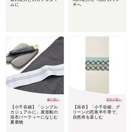
ムに
チへ
麻の装い
浴衣の装い
【小千谷縮】「シンプル
【浴衣】「小千谷縮」グ
カジュアルに」屋形船の
リーンの芭蕉半巾帯で、
浴衣パーティーになじむ
自然布を楽しむ
夏着物