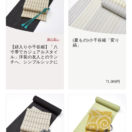
麻の装い
(夏もの)小千谷縮「変り
縞」
【絣入り小千谷縮】「八
寸帯でカジュアルスタイ
ル」洋装の友人とのラン
チへ、シンプルシックに
71,000円