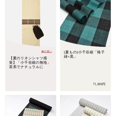
麻の装い
(夏もの)小千谷縮「格子
緑×黒」
【夏のリネンシャツ感
覚】「小千谷縮の無地」
茶系でナチュラルに
71,000円