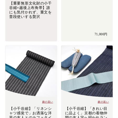
【重要無形文化財の小千
谷縮×越後上布角帯】誰
にも気付かれず、重文を
普段使いする贅沢
71,000円
麻の装い
麻の装い
【小千谷縮】「リネンシ
【小千谷縮】「きれい目
ャツ感覚で」お洒落な洋
に品よく」京都の着物仲
装の友人とのカフェタイ
間の友人宅へ招かれラン