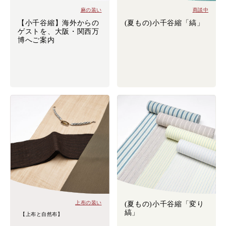
麻の装い
商談中
【小千谷縮】海外からの
(夏もの)小千谷縮「縞」
ゲストを、大阪・関西万
博へご案内
上布の装い
(夏もの)小千谷縮「変り
縞」
【上布と自然布】