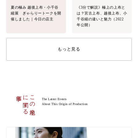
夏の極み 越後上布・小千谷
《3分で解説》極上の上布と
縮展 ぎゃらりートークを開
は？宮古上布、越後上布、小
催しました｜今日の店主
千谷縮の違いと魅力（2022
年公開）
もっと見る
催事
に関する
この産地
The Latest Events
About This Origin of Production