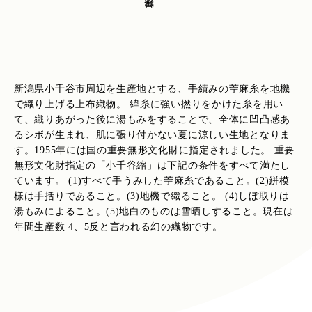
新潟県小千谷市周辺を生産地とする、手績みの苧麻糸を地機
で織り上げる上布織物。 緯糸に強い撚りをかけた糸を用い
て、織りあがった後に湯もみをすることで、全体に凹凸感あ
るシボが生まれ、肌に張り付かない夏に涼しい生地となりま
す。1955年には国の重要無形文化財に指定されました。 重要
無形文化財指定の「小千谷縮」は下記の条件をすべて満たし
ています。 (1)すべて手うみした苧麻糸であること。(2)絣模
様は手括りであること。(3)地機で織ること。 (4)しぼ取りは
湯もみによること。(5)地白のものは雪晒しすること。現在は
年間生産数 4、5反と言われる幻の織物です。