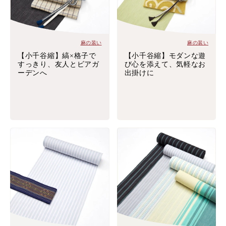
麻の装い
麻の装い
【小千谷縮】縞×格子で
【小千谷縮】モダンな遊
すっきり、友人とビアガ
び心を添えて、気軽なお
ーデンへ
出掛けに