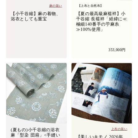
麻の装い
【上布と自然布】
【小千谷縮】麻の着物、
【夏の最高級麻襦袢】小
浴衣としても重宝
千谷縮 長襦袢「経緯に≪
極細140番手の苧麻糸
≫100%使用」
353,000円
上布の装い
(夏もの)小千谷縮の浴衣
麻「型染 団扇」<手縫い
【美しいキモノ 2026年