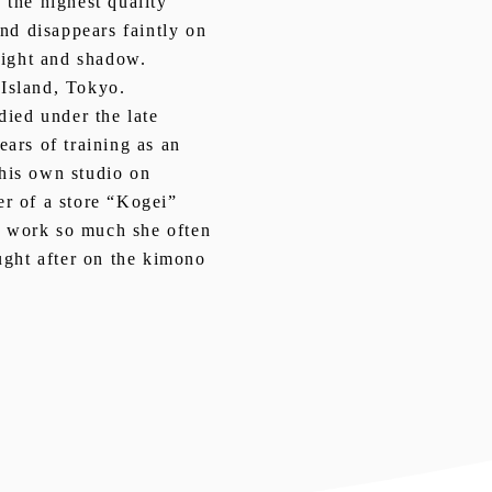
 the highest quality
nd disappears faintly on
light and shadow.
Island, Tokyo.
died under the late
ars of training as an
his own studio on
r of a store “Kogei”
is work so much she often
ught after on the kimono