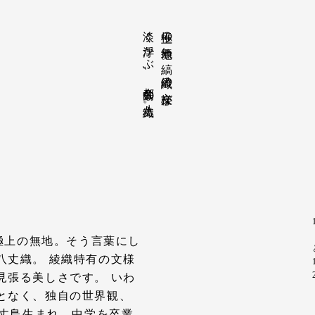
淡く浮かぶ、都会的な八丈織。
極上の無地や縞。綾織の文様が
。極上の無地。そう言葉にし
八丈織。 綾織特有の文様
見張る美しさです。 いわ
となく、独自の世界観、
八丈島生まれ。中学を卒業