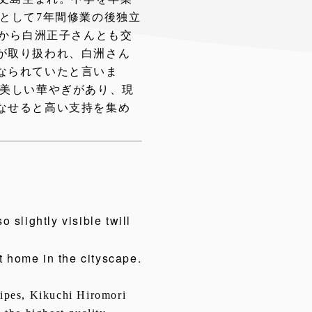
として7年間修業の後独立
縁から白洲正子さんとも交
が取り扱われ、白洲さん
なられていたと言いま
は美しい華やぎがあり、現
なせると高い支持を集め
o slightly visible twill
t home in the cityscape.
tripes, Kikuchi Hiromori