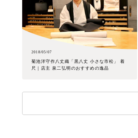
2018/05/07
菊池洋守作八丈織「黒八丈 小さな市松」 着
尺｜店主 泉二弘明のおすすめの逸品