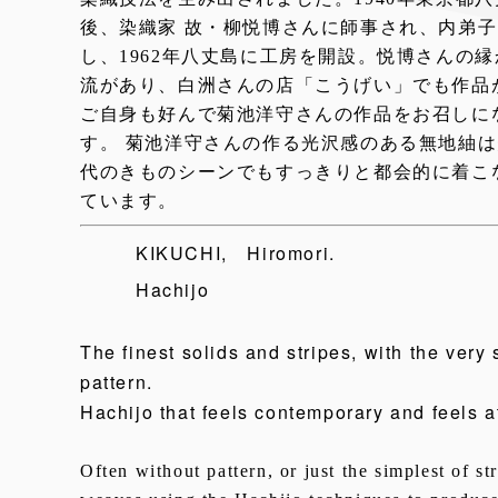
後、染織家 故・柳悦博さんに師事され、内弟子
し、1962年八丈島に工房を開設。悦博さんの
流があり、白洲さんの店「こうげい」でも作品
ご自身も好んで菊池洋守さんの作品をお召しに
す。 菊池洋守さんの作る光沢感のある無地紬
代のきものシーンでもすっきりと都会的に着こ
ています。
KIKUCHI, Hiromori.
Hachijo
The finest solids and stripes, with the very s
pattern.
Hachijo that feels contemporary and feels a
Often without pattern, or just the simplest of s