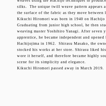
weaves using the Hachijo techniques to produce
silks. The unique twill weave pattern appears a
the surface of the fabric as they move between 
Kikuchi Hiromori was born in 1940 on Hachijo 
Graduating from junior high school, he then stu
weaving master Yoshihiro Yanagi. After seven ye
apprentice, he became independent and opened 
Hachijojima in 1962. Shirasu Masako, the owne
stocked his works at her store. Shirasu liked h
wore it herself, and therefore became highly so
scene for its simplicity and elegance.
Kikuchi Hiromori passed away in March 2019.