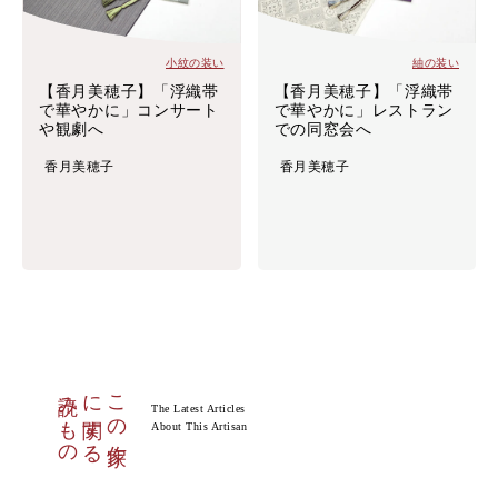
小紋の装い
紬の装い
【香月美穂子】「浮織帯
【香月美穂子】「浮織帯
で華やかに」コンサート
で華やかに」レストラン
や観劇へ
での同窓会へ
香月美穂子
香月美穂子
読みもの
に関する
この作家
The Latest Articles
About This Artisan