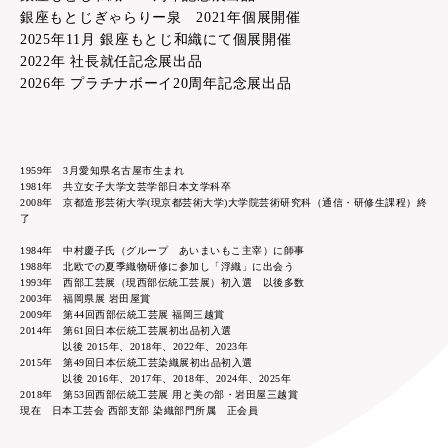
銀座もとじぎゃらりー泉 2021年個展開催
2025年11月 銀座もとじ和織にて個展開催
2022年 社長就任記念展出品
2026年 プラチナボーイ20周年記念展出品
1959年 3月愛知県名古屋市生まれ
1981年 共立女子大学文芸学部日本文学科卒
2008年 京都造形芸術大学(現京都芸術大学)大学院芸術研究科（通信・研修生課程）終
了
1984年 中村慶子氏（グループ あいまいもこ主宰）に師事
1988年 北欧での夏季織物研修に参加し「浮織」に出会う
1993年 西部工芸展（現西部伝統工芸展）初入選 以後多数
2003年 福岡県展 岩田屋賞
2009年 第44回西部伝統工芸展 福岡三越賞
2014年 第61回日本伝統工芸展初出品初入選
以後 2015年、2018年、2022年、2023年
2015年 第49回日本伝統工芸染織展初出品初入選
以後 2016年、2017年、2018年、2024年、2025年
2018年 第53回西部伝統工芸展 用と美の部・岩田屋三越賞
現在 日本工芸会 西部支部 染織部門所属 正会員