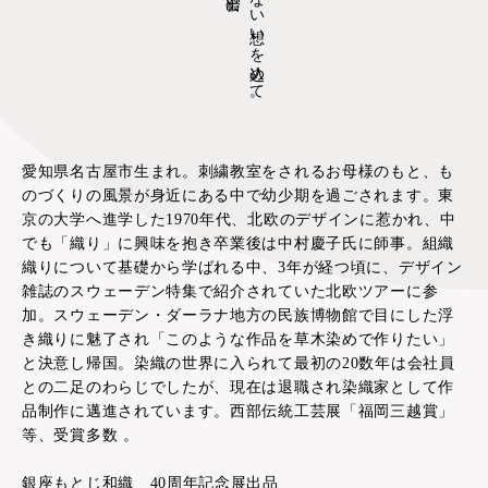
愛知県名古屋市生まれ。刺繍教室をされるお母様のもと、も
のづくりの風景が身近にある中で幼少期を過ごされます。東
京の大学へ進学した1970年代、北欧のデザインに惹かれ、中
でも「織り」に興味を抱き卒業後は中村慶子氏に師事。組織
織りについて基礎から学ばれる中、3年が経つ頃に、デザイン
雑誌のスウェーデン特集で紹介されていた北欧ツアーに参
加。スウェーデン・ダーラナ地方の民族博物館で目にした浮
き織りに魅了され「このような作品を草木染めで作りたい」
と決意し帰国。染織の世界に入られて最初の20数年は会社員
との二足のわらじでしたが、現在は退職され染織家として作
品制作に邁進されています。西部伝統工芸展「福岡三越賞」
等、受賞多数 。
銀座もとじ和織 40周年記念展出品