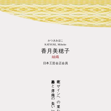
かつきみほこ
KATSUKI, Mihoko
香月美穂子
紬織
日本工芸会正会員
草木染めと浮き織りの美しい出会い。
北欧デザインへの果てない想いを込めて。