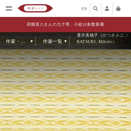
EN
田畑喜八さんの九寸帯、小紋が多数新着
香月美穂子（かつきみほこ
KATSUKI, Mihoko）