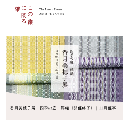
催事
に関する
この作家
The Latest Events
About This Artisan
香月美穂子展 四季の庭 浮織《開催終了》｜11月催事